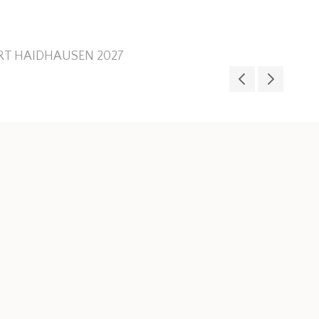
RT HAIDHAUSEN 2027
drei grazie
gedre