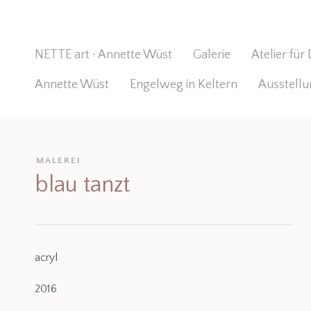
NETTE art ∙ Annette Wüst
Galerie
Atelier für
Annette Wüst
Engelweg in Keltern
Ausstell
MALEREI
blau tanzt
acryl
2016